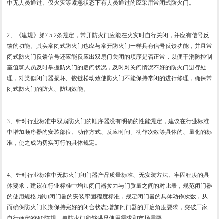
中无人员通过、仅火灾等紧急状态下有人员通过的应采用常闭式防火门。
2、《建规》第7.5.2条规定，常开防火门应能在火灾时自行关闭，并应有信号反
馈的功能。其实常闭式防火门也应与常开防火门一样具有信号反馈功能，并且常
闭式防火门反馈信号还应能反应出双扇门关闭的顺序是否正常，以便于消防控制
室值班人员及时掌握
防火门
的启闭状况，及时对关闭情况不好的防火门进行处
理，对类似闭门器损坏、铰链松动致使防火门不能保持常闭的进行修理，确保常
闭式防火门的防火、防烟效能。
3、针对行业标准中双扇防火门的顺序器没有明确的性能规定，建议在行业标准
中增加顺序器的安装部位、动作方式、反应时间、动作次数等具体的、量化的标
准，使之成为切实可行的具体规定。
4、针对行业标准中无防火门闭门器产品质量标准、无安装方法、牢固程度的具
体要求，建议在行业标准中增加闭门器拉力与门质量之间的对比表，规范闭门器
的使用规格;增加闭门器的安装牢固程度标准，规定闭门器的具体动作次数，从
而确保防火门长期保持完好的闭合状态;增加闭门器的开启角度要求，突破厂家
自行确定的90°陈规，使防火门能够满足使用需求和市场需要。