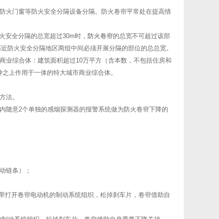
、防火门窗等防火安全分隔设备分隔。防火卷帘平常处在提高情
火安全分隔的总宽超过30m时，
防火卷帘
的总宽不可超过该部
邻近防火安全分隔地区两组中间必须开展分隔的部位的总总宽。
商业综合体：建筑面积超过10万平方（含本数，不包括住房和
种之上作用于一体的特大城市商业综合体。
方法。
内随意2个单独的感烟探测器的报警系统做为防火卷帘下降的
动链条）；
牵引带打开卷帘电动机的制动系统组织，松掉刹车片，卷帘借助自