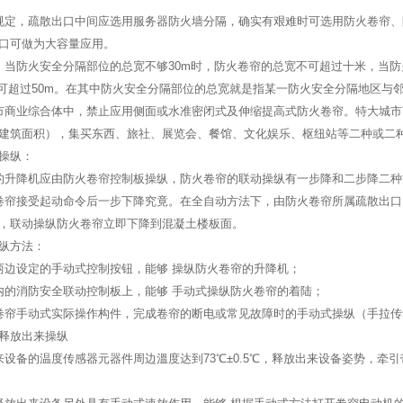
规定，疏散出口中间应选用服务器防火墙分隔，确实有艰难时可选用防火卷帘
口可做为大容量应用。
，当防火安全分隔部位的总宽不够30m时，防火卷帘的总宽不可超过十米，当防
可超过50m。在其中防火安全分隔部位的总宽就是指某一防火安全分隔地区与
市商业综合体中，禁止应用侧面或水准密闭式及伸缩提高式防火卷帘。特大城市
建筑面积），集买东西、旅社、展览会、餐馆、文化娱乐、枢纽站等二种或二
操纵：
的升降机应由防火卷帘控制板操纵，防火卷帘的联动操纵有一步降和二步降二种
卷帘接受起动命令后一步下降究竟。在全自动方法下，由防火卷帘所属疏散出口
，联动操纵防火卷帘立即下降到混凝土楼板面。
纵方法：
两边设定的手动式控制按钮，能够 操纵防火卷帘的升降机；
内的消防安全联动控制板上，能够 手动式操纵防火卷帘的着陆；
卷帘手动式实际操作构件，完成卷帘的断电或常见故障时的手动式操纵（手拉传
释放出来操纵
来设备的温度传感器元器件周边溫度达到73℃±0.5℃，释放出来设备姿势，