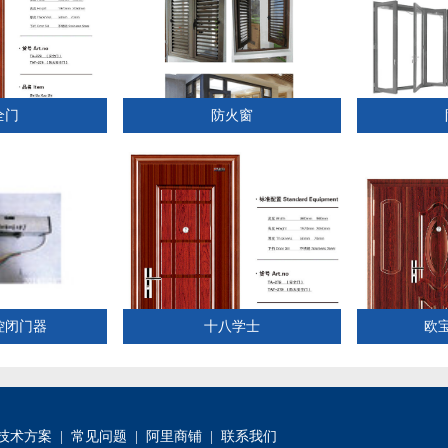
全门
防火窗
控闭门器
十八学士
欧
技术方案
|
常见问题
|
阿里商铺
|
联系我们