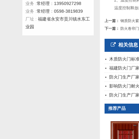
2、温度控制
常经理
13950927298
业务 :
：
温度控制释放
常经理
0598-3819839
业务 :
：
福建省永安市贡川镇水东工
厂址 :
上一篇：
钢质防火窗
业园
下一篇：
防火卷帘门
相关信息
木质防火门标
福建防火门厂
防火门生产厂
影响防火门耐
防火门生产厂
推荐产品