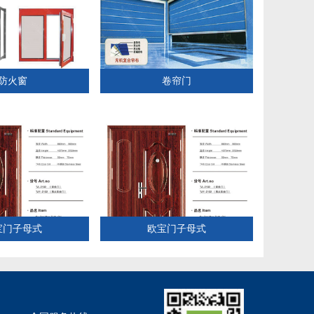
防火窗
卷帘门
宝门子母式
欧宝门子母式