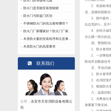
防火门的等级有几级
2、依据标准
防火门是否能安装智能锁
况，连接的疏散出
防火门与防盗门区别
3、除中庭外
不锈钢防火门的优点都有哪些？
位总宽的⅓，且不
4、在特大城
防火门厂家哪家好？防火门厂家...
办公楼一部分的总
木质防火窗的安装程序和注意事...
四、警报联动
木质防火门的高度要求
1、防火卷帘
2、一步降指
联动开启数据信号
联系我们
五、手动式操
1、防火卷帘
2、在消控室
3、根据防火
六：温度控制
1、当释放出
永安市天安消防设备有限公
公司：
身重量下降关掉。
司